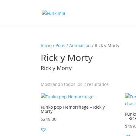
Inicio
/
Pops
/
Animación
/ Rick y Morty
Rick y Morty
Rick y Morty
Sorted
Mostrando todos los 2 resultados
by
latest
Funko pop Hemorrhage – Rick y
Morty
Funk
– Ric
$
249.00
$
499