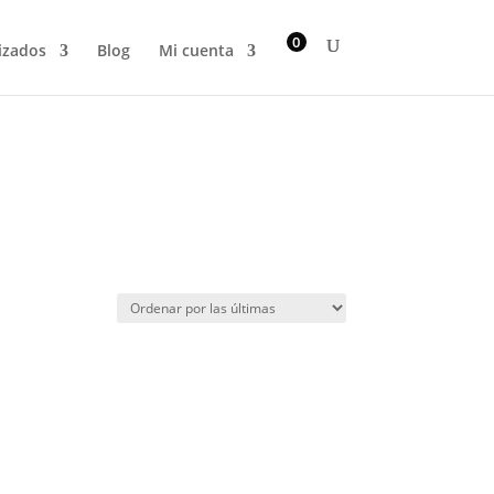
0
izados
Blog
Mi cuenta