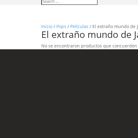
Inicio
/
Pops
/
Películas
/ El extraño mundo de 
El extraño mundo de J
No se encontraron productos que concuerden c