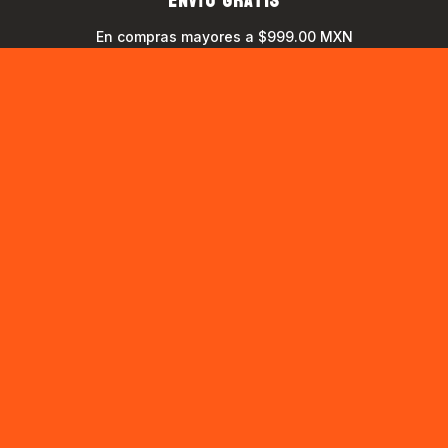
ENVÍO GRATIS
En compras mayores a $999.00 MXN