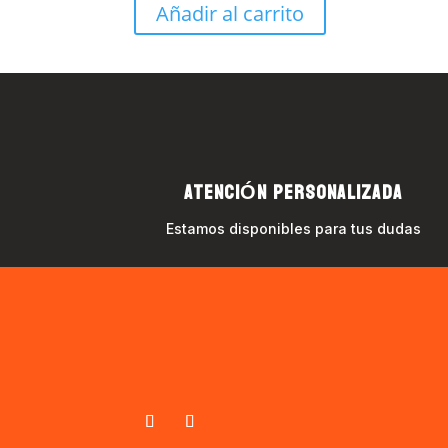
was:
is:
Añadir al carrito
$299.00.
$239.20.
ATENCIÓN PERSONALIZADA
Estamos disponibles para tus dudas