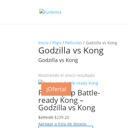
Inicio
/
Pops
/
Películas
/ Godzilla vs Kong
Godzilla vs Kong
Godzilla vs Kong
Mostrando el único resultado
¡Oferta!
Funko pop Battle-
ready Kong –
Godzilla vs Kong
Original
Current
$
299.00
$
239.20
price
price
Agregar a lista de deseos