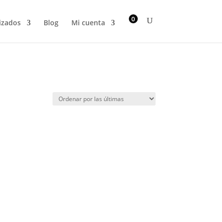
0
izados
Blog
Mi cuenta