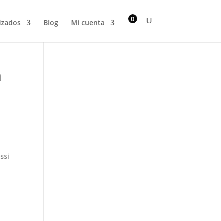
0
izados
Blog
Mi cuenta
n
ssi