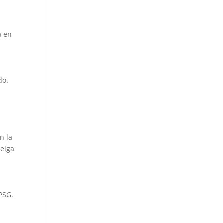
a en
do.
n la
Belga
 PSG.