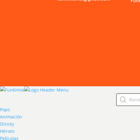
Fun
Products
search
Pops
Animación
Disney
Héroes
Películas