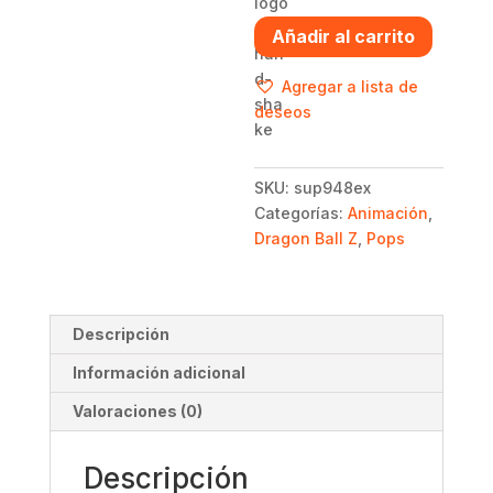
Super
Añadir al carrito
Saiyan
Goku
Agregar a lista de
Kamehameha
deseos
Diamond
-
Dragon
SKU:
sup948ex
Ball
Categorías:
Animación
,
Z
Dragon Ball Z
,
Pops
cantidad
Descripción
Información adicional
Valoraciones (0)
Descripción