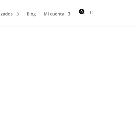
0
izados
Blog
Mi cuenta