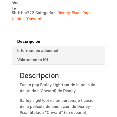
-
Unidos
SKU:
bar722
Categorías:
Disney
,
Pixar
,
Pops
,
(Onward)
Unidos (Onward)
-
Disney
cantidad
Descripción
Información adicional
Valoraciones (0)
Descripción
Funko pop Barley Lightfoot de la película
de Unidos (Onward) de Disney.
Barley Lightfoot es un personaje ficticio
de la película de animación de Disney-
Pixar titulada “Onward” (en español,