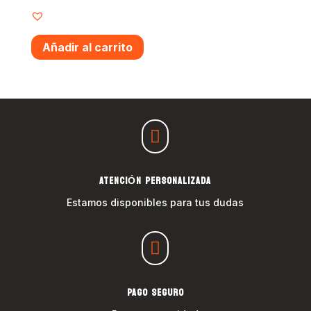
Añadir al carrito

ATENCIÓN PERSONALIZADA
Estamos disponibles para tus dudas

PAGO SEGURO