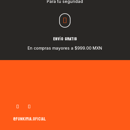
Para tu seguridad

ENVÍO GRATIS
En compras mayores a $999.00 MXN
@funkimia.oficial