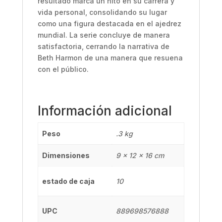
resultado marca un hito en su carrera y
vida personal, consolidando su lugar
como una figura destacada en el ajedrez
mundial. La serie concluye de manera
satisfactoria, cerrando la narrativa de
Beth Harmon de una manera que resuena
con el público.
Información adicional
Peso
.3 kg
Dimensiones
9 × 12 × 16 cm
estado de caja
10
UPC
889698576888