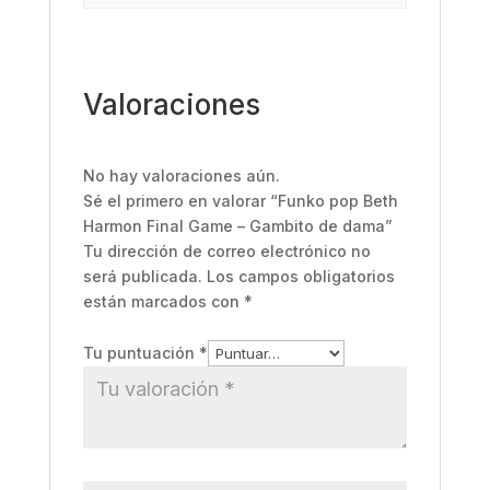
Valoraciones
No hay valoraciones aún.
Sé el primero en valorar “Funko pop Beth
Harmon Final Game – Gambito de dama”
Tu dirección de correo electrónico no
será publicada.
Los campos obligatorios
están marcados con
*
Tu puntuación
*