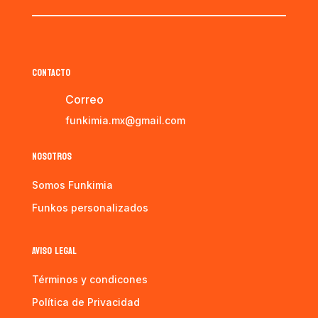
CONTACTO
Correo
funkimia.mx@gmail.com
NOSOTROS
Somos Funkimia
Funkos personalizados
AVISO LEGAL
Términos y condicones
Política de Privacidad