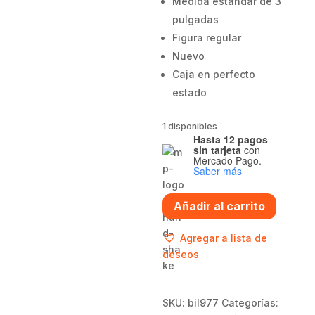
Medida estándar de 3
pulgadas
Figura regular
Nuevo
Caja en perfecto
estado
1 disponibles
Hasta 12 pagos
sin tarjeta
con
Mercado Pago.
Saber más
Funko
Añadir al carrito
pop
Billy
Agregar a lista de
Butcher
deseos
-
The
Boys
SKU:
bil977
Categorías:
cantidad