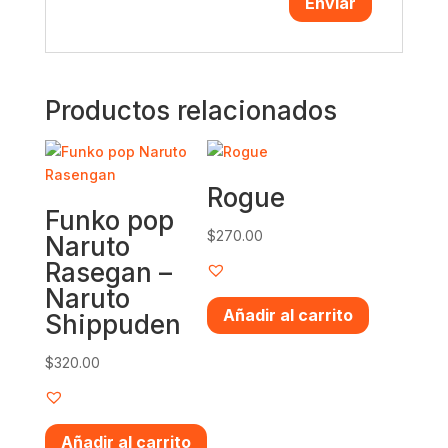
Productos relacionados
Rogue
Funko pop
$
270.00
Naruto
Rasegan –
Naruto
Añadir al carrito
Shippuden
$
320.00
Añadir al carrito