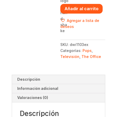
Funko
Añadir al carrito
pop
Dwight
Agregar a lista de
Schrute
deseos
1103
Chalice
Collectibles
SKU:
dwi1103ex
-
Categorías:
Pops
,
The
Televisión
,
The Office
Office
cantidad
Descripción
Información adicional
Valoraciones (0)
Descripción