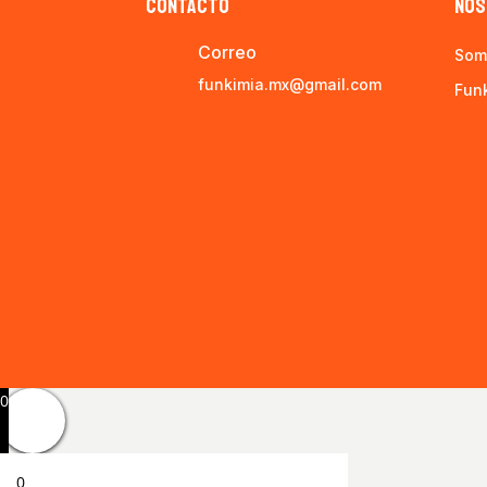
CONTACTO
NOS
Correo
Som
funkimia.mx@gmail.com
Fun
0
0