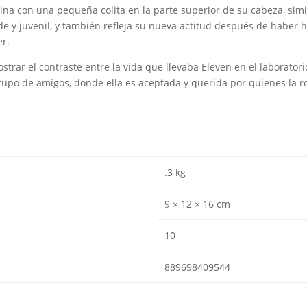
ina con una pequeña colita en la parte superior de su cabeza, simil
e y juvenil, y también refleja su nueva actitud después de haber h
er.
strar el contraste entre la vida que llevaba Eleven en el laborator
grupo de amigos, donde ella es aceptada y querida por quienes la 
.3 kg
9 × 12 × 16 cm
10
889698409544