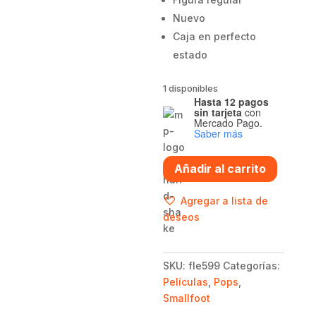
Nuevo
Caja en perfecto
estado
1 disponibles
Hasta 12 pagos
sin tarjeta
con
Mercado Pago.
Saber más
Funko
Añadir al carrito
pop
Fleem
Agregar a lista de
599
deseos
-
SmallFoot
cantidad
SKU:
fle599
Categorías:
Películas
,
Pops
,
Smallfoot