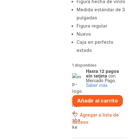
Figura hecha de vinilo
Medida estándar de 3
pulgadas
Figura regular
Nuevo
Caja en perfecto
estado
1 disponibles
Hasta 12 pagos
sin tarjeta
con
Mercado Pago.
Saber más
Funko
Añadir al carrito
pop
Izumu
Agregar a lista de
Kamizuki
deseos
-
Naruto