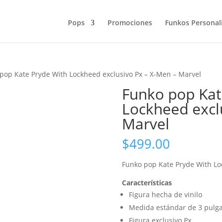
Products
search
Pops
Promociones
Funkos Personal
pop Kate Pryde With Lockheed exclusivo Px – X-Men – Marvel
Funko pop Kat
Lockheed excl
Marvel
$
499.00
Funko pop
Kate Pryde With L
Características
Figura hecha de vinilo
Medida estándar de 3 pulg
Figura exclusivo Px