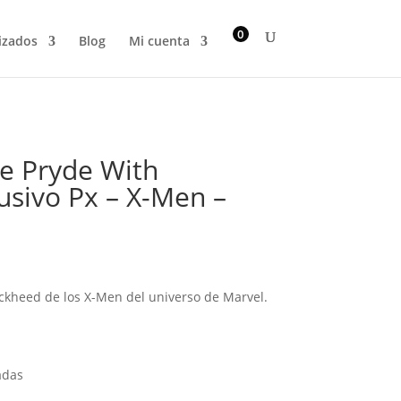
0
izados
Blog
Mi cuenta
e Pryde With
usivo Px – X-Men –
ockheed
de los X-Men del universo de Marvel.
adas