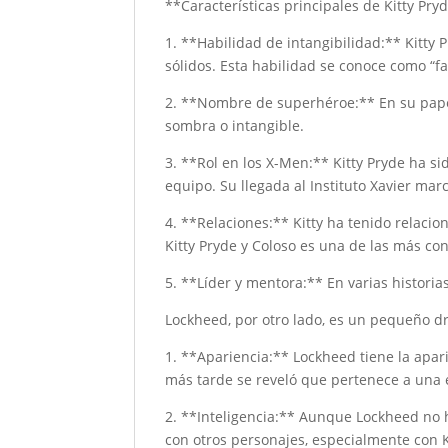
**Características principales de Kitty Pry
1. **Habilidad de intangibilidad:** Kitty
sólidos. Esta habilidad se conoce como “f
2. **Nombre de superhéroe:** En su pape
sombra o intangible.
3. **Rol en los X-Men:** Kitty Pryde ha 
equipo. Su llegada al Instituto Xavier m
4. **Relaciones:** Kitty ha tenido relacio
Kitty Pryde y Coloso es una de las más co
5. **Líder y mentora:** En varias histori
Lockheed, por otro lado, es un pequeño dr
1. **Apariencia:** Lockheed tiene la ap
más tarde se reveló que pertenece a una e
2. **Inteligencia:** Aunque Lockheed no 
con otros personajes, especialmente con K