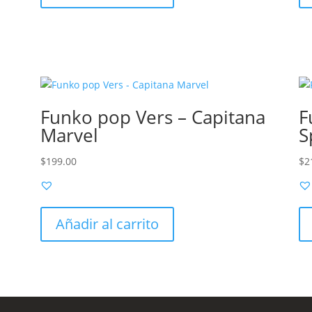
–
Funko pop Vers – Capitana
F
Marvel
S
$
199.00
$
2
Añadir al carrito