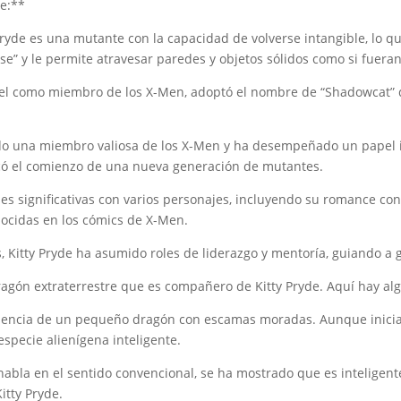
de:**
 Pryde es una mutante con la capacidad de volverse intangible, lo q
ase” y le permite atravesar paredes y objetos sólidos como si fuera
l como miembro de los X-Men, adoptó el nombre de “Shadowcat” d
sido una miembro valiosa de los X-Men y ha desempeñado un papel
arcó el comienzo de una nueva generación de mutantes.
nes significativas con varios personajes, incluyendo su romance con 
nocidas en los cómics de X-Men.
as, Kitty Pryde ha asumido roles de liderazgo y mentoría, guiando 
agón extraterrestre que es compañero de Kitty Pryde. Aquí hay alg
ariencia de un pequeño dragón con escamas moradas. Aunque inic
specie alienígena inteligente.
habla en el sentido convencional, se ha mostrado que es intelige
itty Pryde.