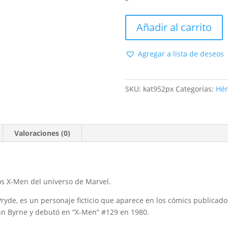
Funko
Añadir al carrito
pop
Kate
Agregar a lista de deseos
Pryde
With
Lockheed
SKU:
kat952px
Categorías:
Hér
exclusivo
Px
-
X-
Valoraciones (0)
Men
-
Marvel
cantidad
os X-Men del universo de Marvel.
ryde, es un personaje ficticio que aparece en los cómics publicad
ohn Byrne y debutó en “X-Men” #129 en 1980.