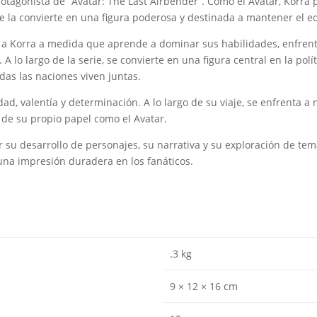
protagonista de “Avatar: The Last Airbender”. Como el Avatar, Korra
que la convierte en una figura poderosa y destinada a mantener el e
e a Korra a medida que aprende a dominar sus habilidades, enfrent
A lo largo de la serie, se convierte en una figura central en la polí
as las naciones viven juntas.
ad, valentía y determinación. A lo largo de su viaje, se enfrenta a
n de su propio papel como el Avatar.
 su desarrollo de personajes, su narrativa y su exploración de tema
 una impresión duradera en los fanáticos.
.3 kg
9 × 12 × 16 cm