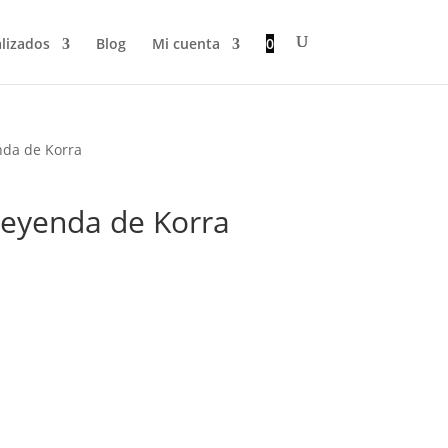
lizados
Blog
Mi cuenta
0
enda de Korra
 leyenda de Korra