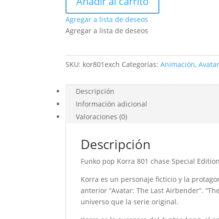
Añadir al carrito
pop
Korra
Agregar a lista de deseos
chase
Agregar a lista de deseos
801
Special
Edition
SKU:
kor801exch
Categorías:
Animación
,
Avata
-
Avatar
Descripción
la
Información adicional
leyenda
Valoraciones (0)
de
Korra
Descripción
cantidad
Funko pop Korra 801 chase Special Edition
Korra es un personaje ficticio y la protag
anterior “Avatar: The Last Airbender”. “T
universo que la serie original.