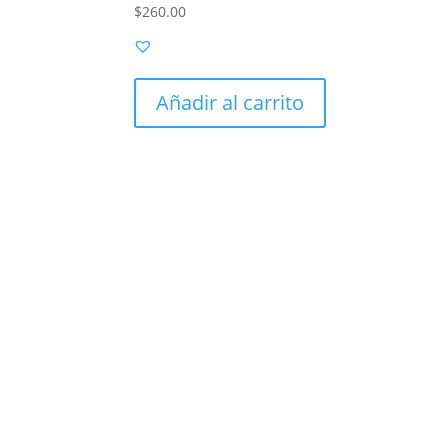
$
260.00
Añadir al carrito
ATENCIÓN PERSONALIZADA
Estamos disponibles para tus dudas