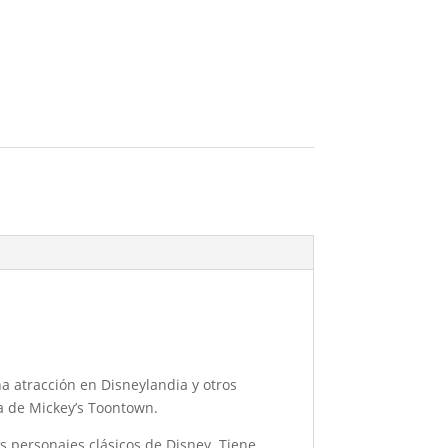
a atracción en Disneylandia y otros
ca de Mickey’s Toontown.
os personajes clásicos de Disney. Tiene