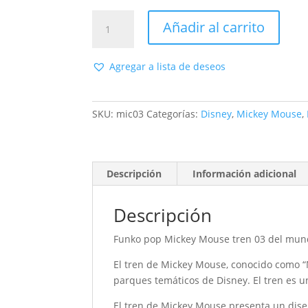
Funko
Añadir al carrito
pop
Mickey
Mouse
Agregar a lista de deseos
tren
03
-
SKU:
mic03
Categorías:
Disney
,
Mickey Mouse
,
Disney
cantidad
Descripción
Información adicional
Descripción
Funko pop Mickey Mouse tren 03 del mun
El tren de Mickey Mouse, conocido como “
parques temáticos de Disney. El tren es u
El tren de Mickey Mouse presenta un diseño