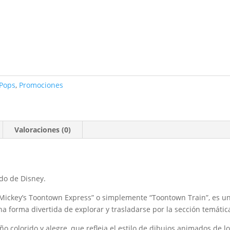
Pops
,
Promociones
Valoraciones (0)
do de Disney.
Mickey’s Toontown Express” o simplemente “Toontown Train”, es un
na forma divertida de explorar y trasladarse por la sección temáti
 colorido y alegre, que refleja el estilo de dibujos animados de l