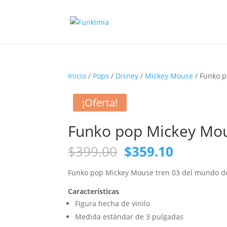
Inicio
/
Pops
/
Disney
/
Mickey Mouse
/ Funko p
¡Oferta!
Funko pop Mickey Mou
Original
Current
$
399.00
$
359.10
price
price
was:
is:
Funko pop Mickey Mouse tren 03 del mundo d
$399.00.
$359.10.
Características
Figura hecha de vinilo
Medida estándar de 3 pulgadas