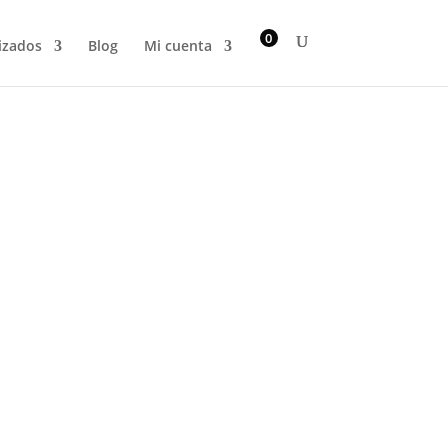
0
izados
Blog
Mi cuenta