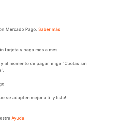
on Mercado Pago.
Saber más
n tarjeta y paga mes a mes
o y al momento de pagar, elige “Cuotas sin
”.
go.
e se adapten mejor a ti ¡y listo!
estra
Ayuda
.