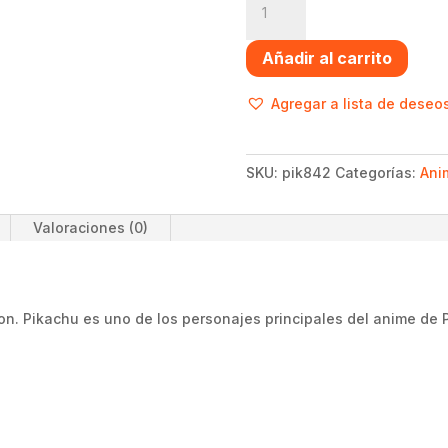
pop
Pikachu
Añadir al carrito
sentado
-
Agregar a lista de deseo
Pokémon
cantidad
SKU:
pik842
Categorías:
Ani
Valoraciones (0)
. Pikachu es uno de los personajes principales del anime de P