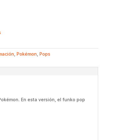
s
mación
,
Pokémon
,
Pops
okémon. En esta versión, el funko pop