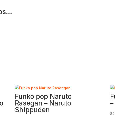
mos…
Funko pop Naruto
F
no
Rasegan – Naruto
–
Shippuden
$
2