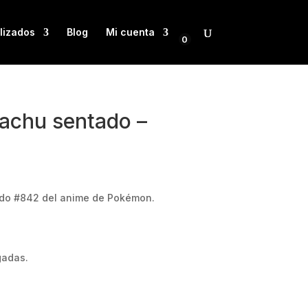
lizados
Blog
Mi cuenta
0
achu sentado –
do #842 del anime de Pokémon.
gadas.