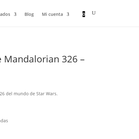
zados
Blog
Mi cuenta
0
 Mandalorian 326 –
26 del mundo de Star Wars.
adas