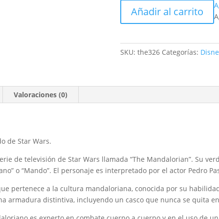
Funko
A
Añadir al carrito
pop
A
The
Mandalorian
326
SKU:
the326
Categorías:
Disne
-
Star
Wars
Valoraciones (0)
cantidad
o de Star Wars.
 serie de televisión de Star Wars llamada “The Mandalorian”. Su v
o” o “Mando”. El personaje es interpretado por el actor Pedro Pas
que pertenece a la cultura mandaloriana, conocida por su habilida
una armadura distintiva, incluyendo un casco que nunca se quita en
ndaloriano es experto en combate cuerpo a cuerpo y en el uso de u