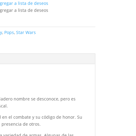
gregar a lista de deseos
gregar a lista de deseos
y
,
Pops
,
Star Wars
erdadero nombre se desconoce, pero es
cal.
d en el combate y su código de honor. Su
 presencia de otros.
na variedad de armas. Algunas de las