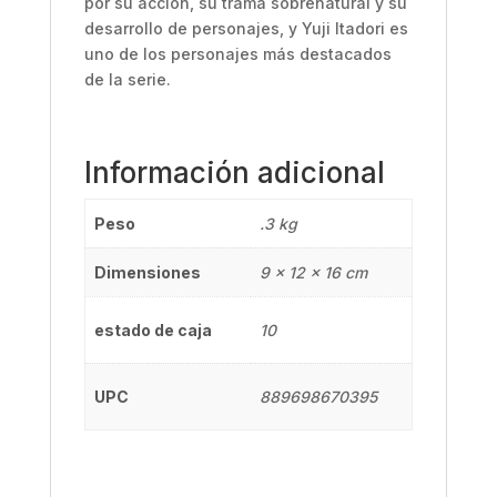
por su acción, su trama sobrenatural y su
desarrollo de personajes, y Yuji Itadori es
uno de los personajes más destacados
de la serie.
Información adicional
Peso
.3 kg
Dimensiones
9 × 12 × 16 cm
estado de caja
10
UPC
889698670395