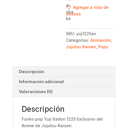
Yuji
Agregar a lista de
Itadori
deseos
1225
Exclusivo
-
SKU:
yuj1225ex
Jujutsu
Categorías:
Animación
,
Kaisen
Jujutsu Kaisen
,
Pops
-
Anime
cantidad
Descripción
Información adicional
Valoraciones (0)
Descripción
Funko pop Yuji Itadori 1225 Exclusivo del
Anime de Jujutsu Kaisen.