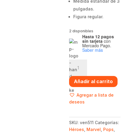
Medida estándar de 3
pulgadas.
Figura regular.
2 disponibles
Hasta 12 pagos
sin tarjeta
con
Mercado Pago.
Saber más
Funko
pop
Venomized
Añadir al carrito
Groot
-
Agregar a lista de
Marvel
deseos
cantidad
SKU:
ven511
Categorías:
Héroes
,
Marvel
,
Pops
,