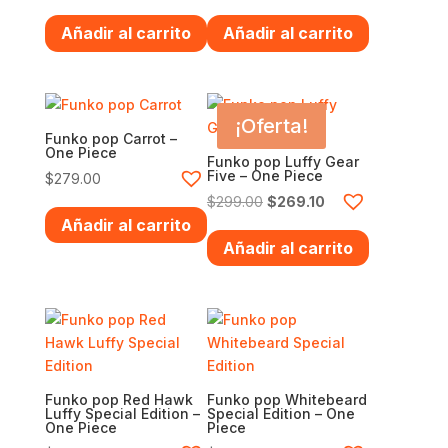
Añadir al carrito
Añadir al carrito
¡Oferta!
Funko pop Carrot –
One Piece
Funko pop Luffy Gear
Five – One Piece
$
279.00
Original
Current
$
299.00
$
269.10
Añadir al carrito
price
price
Añadir al carrito
was:
is:
$299.00.
$269.10.
Funko pop Red Hawk
Funko pop Whitebeard
Luffy Special Edition –
Special Edition – One
One Piece
Piece