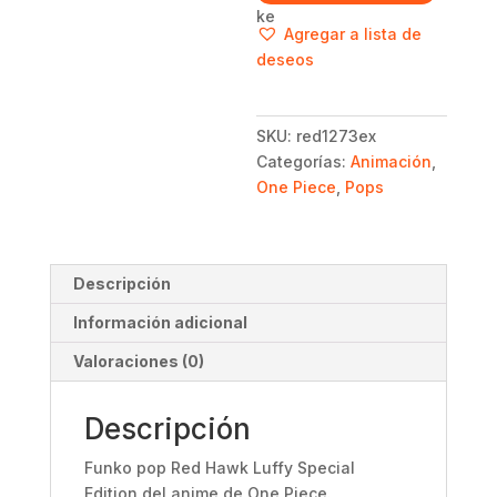
Luffy
Agregar a lista de
Special
deseos
Edition
-
One
SKU:
red1273ex
Piece
Categorías:
Animación
,
cantidad
One Piece
,
Pops
Descripción
Información adicional
Valoraciones (0)
Descripción
Funko pop Red Hawk Luffy Special
Edition
del anime de One Piece.