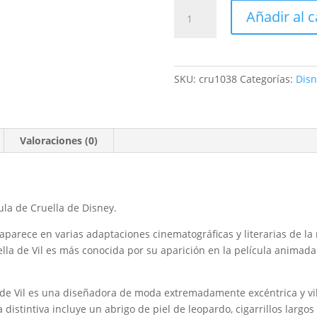
Funko
Añadir al c
pop
Cruella
(Making
Art)
SKU:
cru1038
Categorías:
Disn
-
Cruella
-
Disney
Valoraciones (0)
cantidad
ula de Cruella de Disney.
e aparece en varias adaptaciones cinematográficas y literarias de l
ella de Vil es más conocida por su aparición en la película animad
 de Vil es una diseñadora de moda extremadamente excéntrica y vil
distintiva incluye un abrigo de piel de leopardo, cigarrillos largos