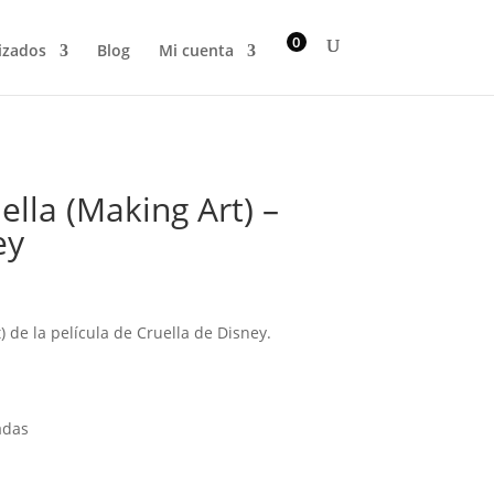
0
izados
Blog
Mi cuenta
lla (Making Art) –
ey
 de la película de Cruella de Disney.
adas