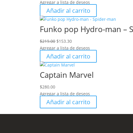
Agregar a lista de deseos
Añadir al carrito
Funko pop Hydro-man – 
Original
Current
$
219.00
$
153.30
price
price
Agregar a lista de deseos
was:
is:
Añadir al carrito
$219.00.
$153.30.
Captain Marvel
$
280.00
Agregar a lista de deseos
Añadir al carrito