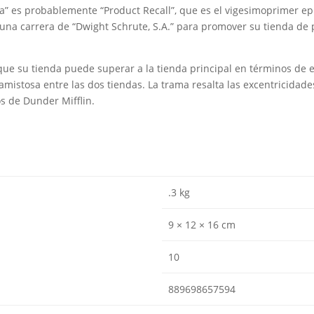
rera” es probablemente “Product Recall”, que es el vigesimoprimer 
a una carrera de “Dwight Schrute, S.A.” para promover su tienda de 
ue su tienda puede superar a la tienda principal en términos de efi
mistosa entre las dos tiendas. La trama resalta las excentricidade
s de Dunder Mifflin.
.3 kg
9 × 12 × 16 cm
10
889698657594