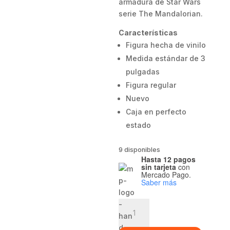
armadura de Star Wars
serie The Mandalorian.
Características
Figura hecha de vinilo
Medida estándar de 3
pulgadas
Figura regular
Nuevo
Caja en perfecto
estado
9 disponibles
Hasta 12 pagos
sin tarjeta
con
Mercado Pago.
Saber más
Funko
pop
Grogu