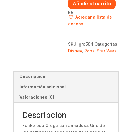
Añadir al carrito
con
armadura
Agregar a lista de
-
deseos
Star
Wars
-
SKU:
gro584
Categorías:
The
Disney
,
Pops
,
Star Wars
Mandalorian
cantidad
Descripción
Información adicional
Valoraciones (0)
Descripción
Funko pop Grogu con armadura. Uno de