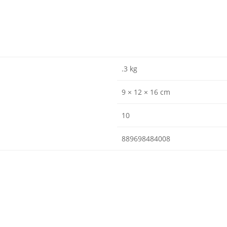
.3 kg
9 × 12 × 16 cm
10
889698484008