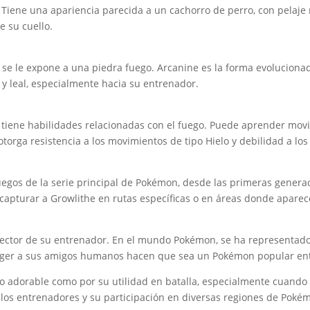
Tiene una apariencia parecida a un cachorro de perro, con pelaje 
e su cuello.
 se le expone a una piedra fuego. Arcanine es la forma evoluciona
y leal, especialmente hacia su entrenador.
tiene habilidades relacionadas con el fuego. Puede aprender movi
otorga resistencia a los movimientos de tipo Hielo y debilidad a lo
egos de la serie principal de Pokémon, desde las primeras generac
apturar a Growlithe en rutas específicas o en áreas donde apare
protector de su entrenador. En el mundo Pokémon, se ha represent
roteger a sus amigos humanos hacen que sea un Pokémon popular en
ño adorable como por su utilidad en batalla, especialmente cuando
n los entrenadores y su participación en diversas regiones de Poké