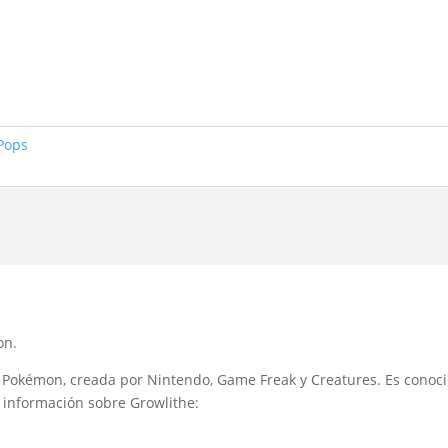
Pops
on.
a Pokémon, creada por Nintendo, Game Freak y Creatures. Es conoc
y información sobre Growlithe: