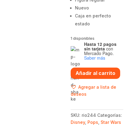
Nuevo
Caja en perfecto
estado
1 disponibles
Hasta 12 pagos
sin tarjeta
con
Mercado Pago.
Saber más
Funko
Añadir al carrito
pop
Rio
Agregar a lista de
Durant
deseos
-
Star
Wars
SKU:
rio244
Categorías:
cantidad
Disney
,
Pops
,
Star Wars