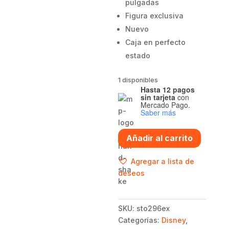
pulgadas
Figura exclusiva
Nuevo
Caja en perfecto
estado
1 disponibles
Hasta 12 pagos
sin tarjeta
con
Mercado Pago.
Saber más
Funko
Añadir al carrito
pop
Stormtrooper
Agregar a lista de
296
deseos
-
Star
Wars
SKU:
sto296ex
cantidad
Categorías:
Disney
,