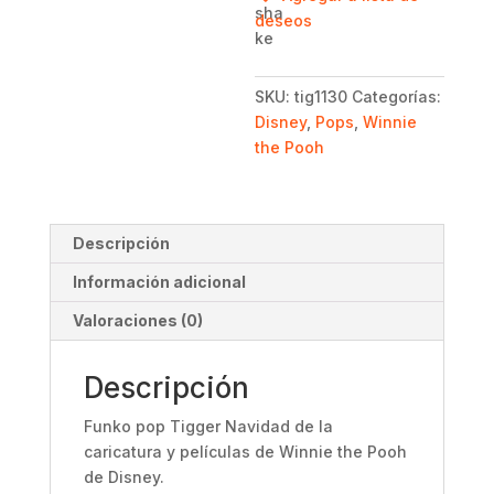
Navidad
deseos
-
Winnie
the
SKU:
tig1130
Categorías:
Pooh
Disney
,
Pops
,
Winnie
-
the Pooh
Disney
cantidad
Descripción
Información adicional
Valoraciones (0)
Descripción
Funko pop Tigger Navidad de la
caricatura y películas de Winnie the Pooh
de Disney.