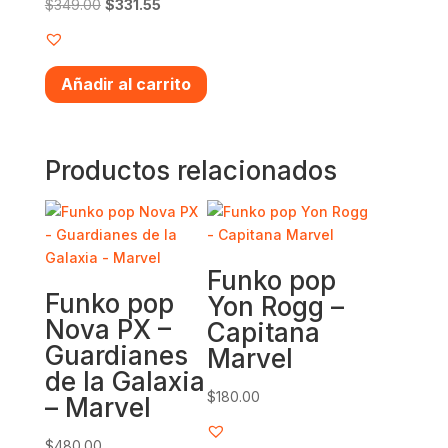
Original
Current
$
349.00
$
331.55
price
price
was:
is:
$349.00.
$331.55.
Añadir al carrito
Productos relacionados
Funko pop
Funko pop
Yon Rogg –
Nova PX –
Capitana
Guardianes
Marvel
de la Galaxia
$
180.00
– Marvel
$
480.00