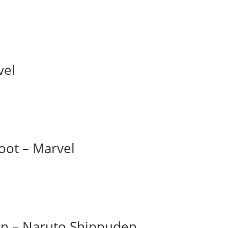
vel
ot – Marvel
n – Naruto Shippuden