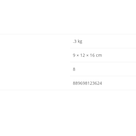
.3 kg
9 × 12 × 16 cm
8
889698123624